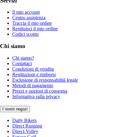
Servizi
Il mio account
Centro assistenza
Traccia il mio ordine
Restituisci il mio ordine
Codici sconto
Chi siamo
Chi siamo?
Contattaci
Condizioni di vendita
Restituzioni e rimborsi
Esclusione di responsabilità legale
Metodi di pagamento
Prezzi e opzioni di consegna
Informativa sulla privacy
I nostri negozi
Daily Bikers
Direct Running
Direct-Volley
Espace Golf