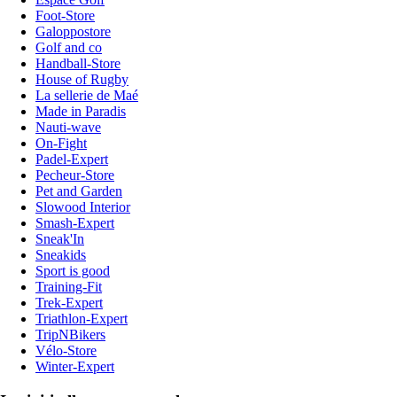
Foot-Store
Galoppostore
Golf and co
Handball-Store
House of Rugby
La sellerie de Maé
Made in Paradis
Nauti-wave
On-Fight
Padel-Expert
Pecheur-Store
Pet and Garden
Slowood Interior
Smash-Expert
Sneak'In
Sneakids
Sport is good
Training-Fit
Trek-Expert
Triathlon-Expert
TripNBikers
Vélo-Store
Winter-Expert