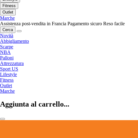
Fitness
Outlet
Marche
Assistenza post-vendita in Francia
Pagamento sicuro
Reso facile
Cerca
Novità
Abbigliamento
Scarpe
NBA
Palloni
Attrezzatura
Sport US
Lifestyle
Fitness
Outlet
Marche
Aggiunta al carrello...