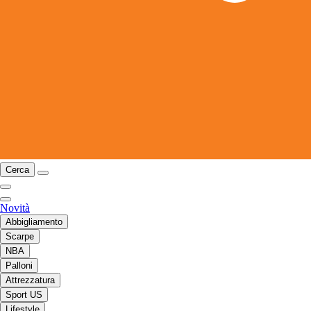
Cerca
Novità
Abbigliamento
Scarpe
NBA
Palloni
Attrezzatura
Sport US
Lifestyle