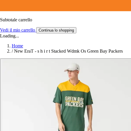
Subtotale carrello
Vedi il mio carrello
Continua lo shopping
Loading...
Home
/
New EraT - s h i r t Stacked Wdmk Os Green Bay Packers