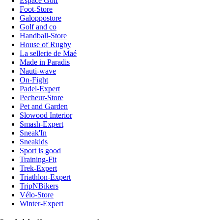
Espace Golf
Foot-Store
Galoppostore
Golf and co
Handball-Store
House of Rugby
La sellerie de Maé
Made in Paradis
Nauti-wave
On-Fight
Padel-Expert
Pecheur-Store
Pet and Garden
Slowood Interior
Smash-Expert
Sneak'In
Sneakids
Sport is good
Training-Fit
Trek-Expert
Triathlon-Expert
TripNBikers
Vélo-Store
Winter-Expert