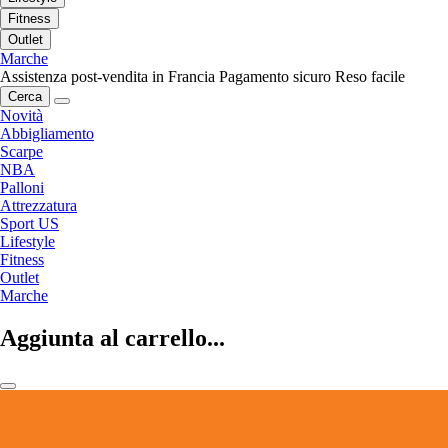
Fitness
Outlet
Marche
Assistenza post-vendita in Francia
Pagamento sicuro
Reso facile
Cerca
Novità
Abbigliamento
Scarpe
NBA
Palloni
Attrezzatura
Sport US
Lifestyle
Fitness
Outlet
Marche
Aggiunta al carrello...