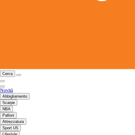
Cerca
Novità
Abbigliamento
Scarpe
NBA
Palloni
Attrezzatura
Sport US
Lifestyle