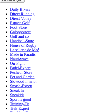
Daily Bikers
Direct Running
Direct-Volley
Espace Golf
Foot-Store
Galoppostore
Golf and co
Handball-Store
House of Rugby
La sellerie de Maé
Made in Paradis
Nauti-wave
On-Fight
Padel-Expert
Pecheur-Store
Pet and Garden
Slowood Interior
Smash-Expert
Sneak'In
Sneakids
Sport is good
Training-Fit
Trek-Expert