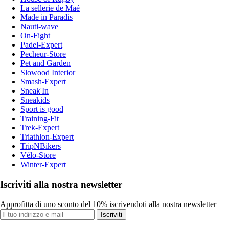
La sellerie de Maé
Made in Paradis
Nauti-wave
On-Fight
Padel-Expert
Pecheur-Store
Pet and Garden
Slowood Interior
Smash-Expert
Sneak'In
Sneakids
Sport is good
Training-Fit
Trek-Expert
Triathlon-Expert
TripNBikers
Vélo-Store
Winter-Expert
Iscriviti alla nostra newsletter
Approfitta di uno sconto del 10% iscrivendoti alla nostra newsletter
Iscriviti