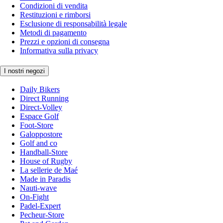
Condizioni di vendita
Restituzioni e rimborsi
Esclusione di responsabilità legale
Metodi di pagamento
Prezzi e opzioni di consegna
Informativa sulla privacy
I nostri negozi
Daily Bikers
Direct Running
Direct-Volley
Espace Golf
Foot-Store
Galoppostore
Golf and co
Handball-Store
House of Rugby
La sellerie de Maé
Made in Paradis
Nauti-wave
On-Fight
Padel-Expert
Pecheur-Store