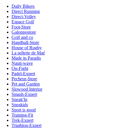
Daily Bikers
Direct Running
Direct-Volley
Espace Golf
Foot-Store
Galoppostore
Golf and co
Handball-Store
House of Rugby
La sellerie de Maé
Made in Paradis
Nauti-wave
On-Fight
Padel-Expert
Pecheur-Store
Pet and Garden
Slowood Interior
Smash-Expert
Sneak'In
Sneakids
Sport is good
Training-Fit
Trek-Expert
Triathlon-Expert