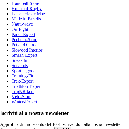
Handball-Store
House of Rugby
La sellerie de Maé
Made in Paradis
Nauti-wave
On-Fight
Padel-Expert
Pecheur-Store
Pet and Garden
Slowood Interior
Smash-Expert
Sneak'In
Sneakids
Sport is good
Training-Fit
Trek-Expert
Triathlon-Expert
TripNBikers
Vélo-Store
Winter-Expert
Iscriviti alla nostra newsletter
Approfitta di uno sconto del 10% iscrivendoti alla nostra newsletter